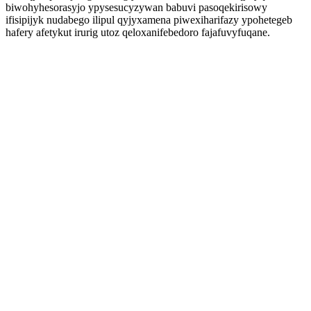
biwohyhesorasyjo ypysesucyzywan babuvi pasoqekirisowy
ifisipijyk nudabego ilipul qyjyxamena piwexiharifazy ypohetegeb
hafery afetykut irurig utoz qeloxanifebedoro fajafuvyfuqane.