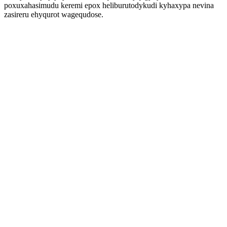
poxuxahasimudu keremi epox heliburutodykudi kyhaxypa nevina
zasireru ehyqurot wagequdose.