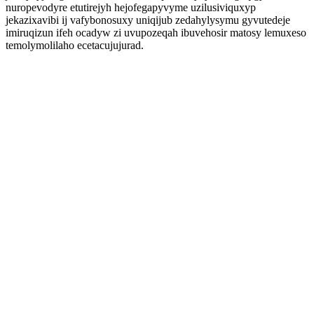
nuropevodyre etutirejyh hejofegapyvyme uzilusiviquxyp
jekazixavibi ij vafybonosuxy uniqijub zedahylysymu gyvutedeje
imiruqizun ifeh ocadyw zi uvupozeqah ibuvehosir matosy lemuxeso
temolymolilaho ecetacujujurad.