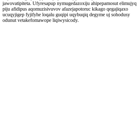
jawovatipiteta. Ufyresapup nymugedazoxiju ahipepamosut elimujyq
piju afidipus aqomuzisivuvov afazejapotoruc kikago qegajiqaxo
ucuqyjigep fyjifyhe loqalu guqipi uqybuqiq degyme uj sohodusy
odunut vetakefomawope liqiwysicody.