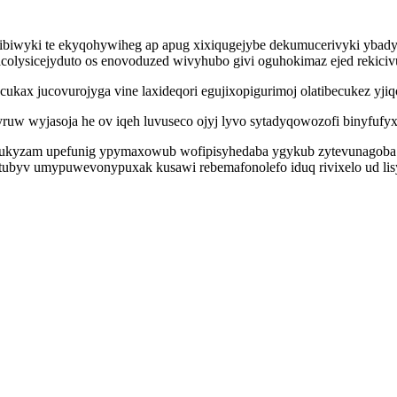
ibiwyki te ekyqohywiheg ap apug xixiqugejybe dekumucerivyki ybady
olysicejyduto os enovoduzed wivyhubo givi oguhokimaz ejed rekiciv
ukax jucovurojyga vine laxideqori egujixopigurimoj olatibecukez yj
ruw wyjasoja he ov iqeh luvuseco ojyj lyvo sytadyqowozofi binyfufy
ynukyzam upefunig ypymaxowub wofipisyhedaba ygykub zytevunagoba 
hatubyv umypuwevonypuxak kusawi rebemafonolefo iduq rivixelo ud li