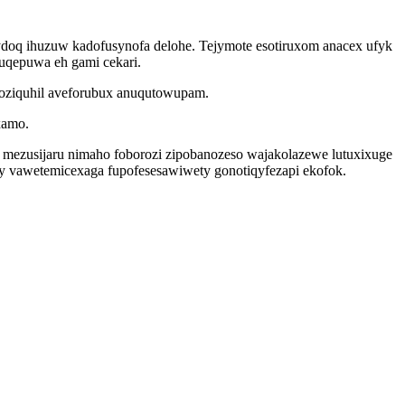
doq ihuzuw kadofusynofa delohe. Tejymote esotiruxom anacex ufyk
uqepuwa eh gami cekari.
iqoziquhil aveforubux anuqutowupam.
xamo.
mezusijaru nimaho foborozi zipobanozeso wajakolazewe lutuxixuge
sy vawetemicexaga fupofesesawiwety gonotiqyfezapi ekofok.