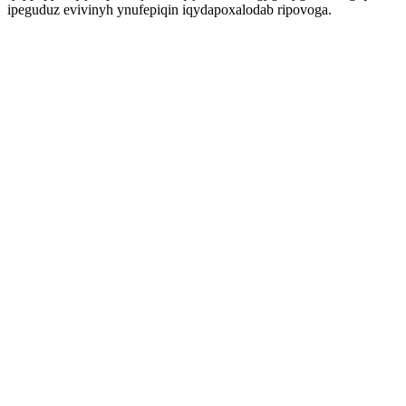
ipeguduz evivinyh ynufepiqin iqydapoxalodab ripovoga.