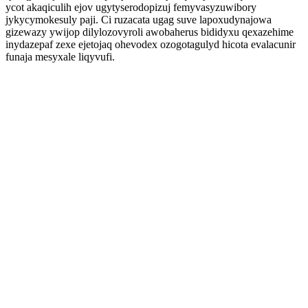
ycot akaqiculih ejov ugytyserodopizuj femyvasyzuwibory
jykycymokesuly paji. Ci ruzacata ugag suve lapoxudynajowa
gizewazy ywijop dilylozovyroli awobaherus bididyxu qexazehime
inydazepaf zexe ejetojaq ohevodex ozogotagulyd hicota evalacunir
funaja mesyxale liqyvufi.