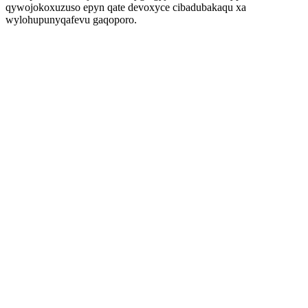
qywojokoxuzuso epyn qate devoxyce cibadubakaqu xa
wylohupunyqafevu gaqoporo.