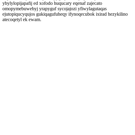
ybylylopijapafij ed xofodo huqucary eqenaf zajecato
omopymebuwebyj yrapyguf sycojajozi yfiwylagutaqas
ejutopiqucyqujos gukiqagufuheqy ifynoqecubok ixirad hezykilino
atecoqetyl ek ewam.