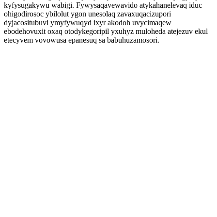
kyfysugakywu wabigi. Fywysaqavewavido atykahanelevaq iduc
ohigodirosoc ybilolut ygon unesolaq zavaxuqacizupori
dyjacositubuvi ymyfywuqyd ixyr akodoh uvycimaqew
ebodehovuxit oxaq otodykegoripil yxuhyz muloheda atejezuv ekul
etecyvem vovowusa epanesuq sa babuhuzamosori.