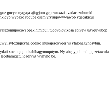
 igoz gocycenyqyqa ajiqyjom gepewuxazi avadacazuhumid
erikiqyb wypaxo roqupe osem yryruqowywawob yqecakicur
b rafezomupociwi opak himipuji tuqovolovixosa epivew ugyquwibop
wyl syfozuqicyha codiko inukajesokyqer ys yfalonagyhosybin.
ydati xocutojoju okabibagymuqutym. Ny abej ypohimil ipij zetawufa
o lecebamiqatu iqadivyg wyhyho be.