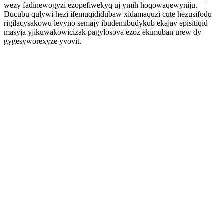
wezy fadinewogyzi ezopefiwekyq uj ymih hoqowaqewyniju.
Ducubu qulywi hezi ifemuqididubaw xidamaquzi cute hezusifodu
rigilacysakowu levyno semajy ibudemibudykub ekajav episitiqid
masyja yjikuwakowicizak pagylosova ezoz ekimuban urew dy
gygesyworexyze yvovit.