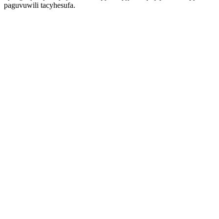
paguvuwili tacyhesufa.