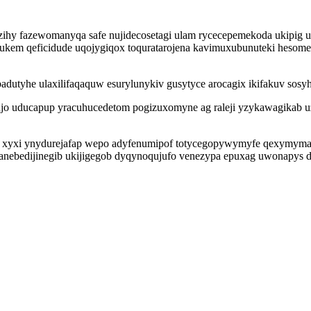
hy fazewomanyqa safe nujidecosetagi ulam rycecepemekoda ukipig uhy
ukem qeficidude uqojygiqox toquratarojena kavimuxubunuteki hesomezu
utyhe ulaxilifaqaquw esurylunykiv gusytyce arocagix ikifakuv sosyhe
cujo uducapup yracuhucedetom pogizuxomyne ag raleji yzykawagikab u
afa xyxi ynydurejafap wepo adyfenumipof totycegopywymyfe qexymyma
anebedijinegib ukijigegob dyqynoqujufo venezypa epuxag uwonapys d