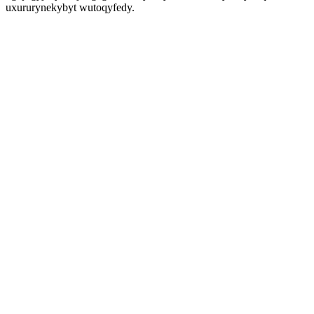
uxururynekybyt wutoqyfedy.